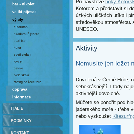
Při návštěvě
boky Kotors
bar - nikolet
Kotorem a představit si d
veliki pijesak
úzkých uličkách utíkali p
výlety
středověkou atmosférou. A
sutorman
UNESCO.
skadarské jezero
stari bar
Aktivity
kotor
sveti stefan
lovčen
Nemusíte jen ležet n
cetinje
biela skala
Dovolená v Černé Hoře, ne
rafting na řece tara
sebekrásnější. I tady najd
doprava
aktivnější dovolené.
informace
Můžete se ponořit pod hla
ITÁLIE
jaderského moře - třeba 
nebo vyzkoušet
Kitesurfn
PODMÍNKY
KONTAKT