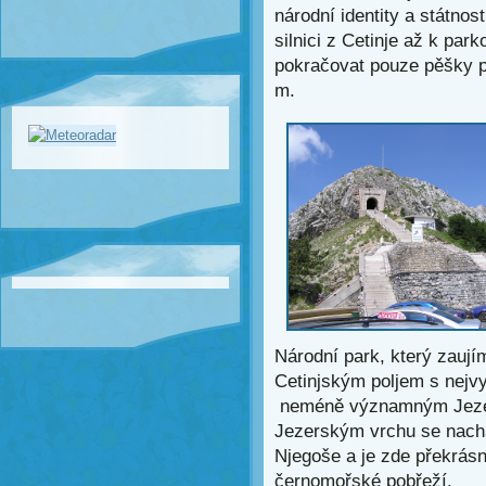
národní identity a státnos
silnici z Cetinje až k par
pokračovat pouze pěšky 
m.
Národní park, který zauj
Cetinjským poljem s nejvy
neméně významným Jeze
Jezerským vrchu se nachá
Njegoše a je zde překrásn
černomořské pobřeží.