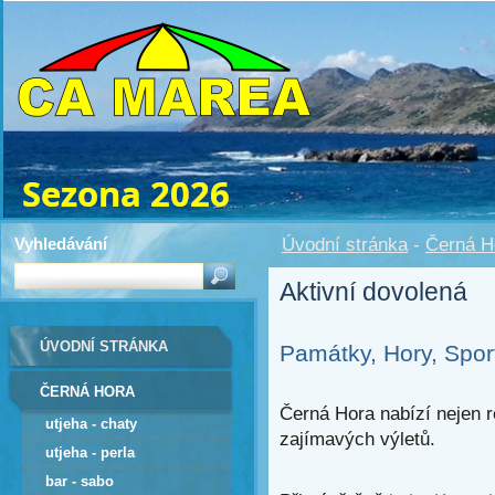
Vyhledávání
Úvodní stránka
-
Černá H
Aktivní dovolená
ÚVODNÍ STRÁNKA
Památky, Hory, Sport
ČERNÁ HORA
Černá Hora nabízí nejen r
utjeha - chaty
zajímavých výletů.
utjeha - perla
bar - sabo