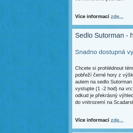
Více informací
zde...
Sedlo Sutorman - 
Snadno dostupná vyh
Chcete si prohlédnout tém
pobřeží černé hory z výš
autem na sedlo Sutorman 
vystupte (1 -2 hod) na vrc
odkud je překrásný výhled
do vnitrozemí na Scadars
Více informací
zde...