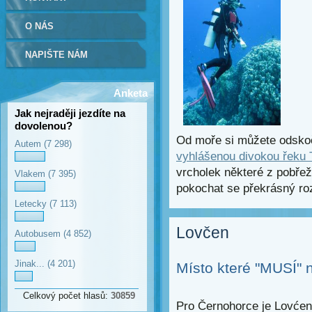
O NÁS
NAPIŠTE NÁM
Anketa
Jak nejraději jezdíte na
dovolenou?
Od moře si můžete odskoči
Autem
(7 298)
vyhlášenou divokou řeku 
vrcholek některé z pobřež
Vlakem
(7 395)
pokochat se překrásný ro
Letecky
(7 113)
Lovčen
Autobusem
(4 852)
Jinak...
(4 201)
Místo které "MUSÍ" 
Celkový počet hlasů:
30859
Pro Černohorce je Lovće