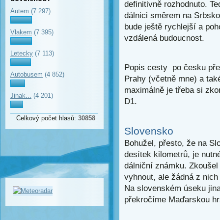
definitivně rozhodnuto. T
Autem
(7 297)
dálnici směrem na Srbsko
bude ještě rychlejší a poho
Vlakem
(7 395)
vzdálená budoucnost.
Letecky
(7 113)
Popis cesty po česku pře
Autobusem
(4 852)
Prahy (včetně mne) a také
maximálně je třeba si zko
Jinak...
(4 201)
D1.
Celkový počet hlasů:
30858
Slovensko
Bohužel, přesto, že na S
desítek kilometrů, je nutn
dálniční známku. Zkoušel 
vyhnout, ale žádná z nich
Na slovenském úseku jina
překročíme Maďarskou hra