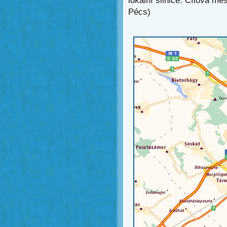
lokální silnice. Cílová m
Pécs)