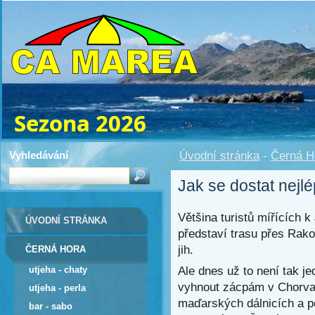
Vyhledávání
Úvodní stránka
-
Černá H
Jak se dostat nej
Většina turistů mířících 
ÚVODNÍ STRÁNKA
představí trasu přes Rak
jih.
ČERNÁ HORA
utjeha - chaty
Ale dnes už to není tak 
vyhnout zácpám v Chorva
utjeha - perla
maďarských dálnicích a p
bar - sabo