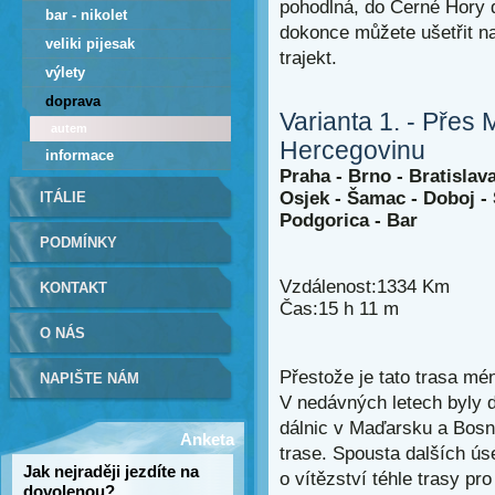
pohodlná, do Černé Hory do
bar - nikolet
dokonce můžete ušetřit na
veliki pijesak
trajekt.
výlety
doprava
Varianta 1. - Přes
autem
Hercegovinu
informace
Praha - Brno - Bratislav
Osjek - Šamac - Doboj - S
ITÁLIE
Podgorica - Bar
PODMÍNKY
Vzdálenost:1334 Km
KONTAKT
Čas:15 h 11 m
O NÁS
Přestože je tato trasa mén
NAPIŠTE NÁM
V nedávných letech byly
dálnic v Maďarsku a Bosně
Anketa
trase. Spousta dalších ús
Jak nejraději jezdíte na
o vítězství téhle trasy p
dovolenou?