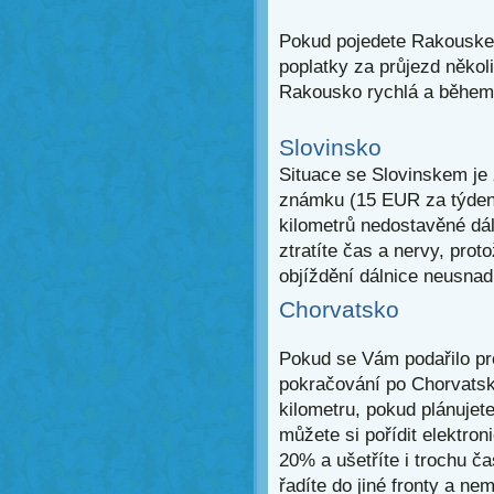
Pokud pojedete Rakouskem
poplatky za průjezd několi
Rakousko rychlá a během 
Slovinsko
Situace se Slovinskem je 
známku (15 EUR za týden)
kilometrů nedostavěné dáln
ztratíte čas a nervy, pro
objíždění dálnice neusnad
Chorvatsko
Pokud se Vám podařilo p
pokračování po Chorvatské
kilometru, pokud plánujet
můžete si pořídit elektron
20% a ušetříte i trochu ča
řadíte do jiné fronty a ne