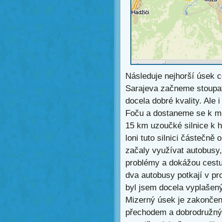
Následuje nejhorší úsek c
Sarajeva začneme stoupat 
docela dobré kvality. Ale
Foču a dostaneme se k mo
15 km uzoučké silnice k 
loni tuto silnici částečně o
začaly využívat autobusy, 
problémy a dokážou cestu
dva autobusy potkají v pr
byl jsem docela vyplašený
Mizerný úsek je zakonče
přechodem a dobrodružný