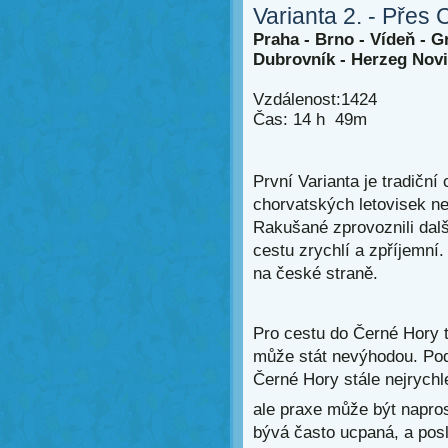
Varianta 2. - Přes
Praha - Brno - Vídeň - G
Dubrovník - Herzeg Novi
Vzdálenost:1424
Čas: 14 h 49m
První Varianta je tradiční
chorvatských letovisek n
Rakušané zprovoznili dalš
cestu zrychlí a zpříjemní
na české straně.
Pro cestu do Černé Hory t
může stát nevýhodou. Podl
Černé Hory stále nejrychle
ale praxe může být naprost
bývá často ucpaná, a pos