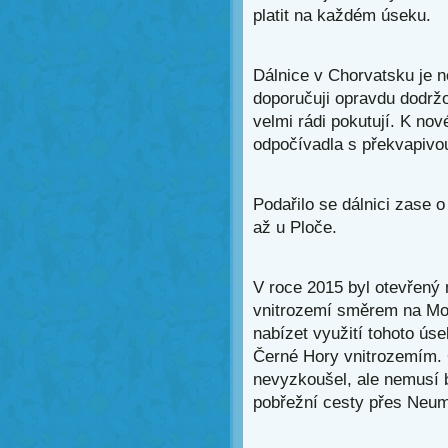
platit na každém úseku.
Dálnice v Chorvatsku je n
doporučuji opravdu dodržov
velmi rádi pokutují. K nové
odpočívadla s překvapivou 
Podařilo se dálnici zase o
až u Ploče.
V roce 2015 byl otevřený 
vnitrozemí směrem na Mos
nabízet využití tohoto ús
Černé Hory vnitrozemím. 
nevyzkoušel, ale nemusí b
pobřežní cesty přes Neu