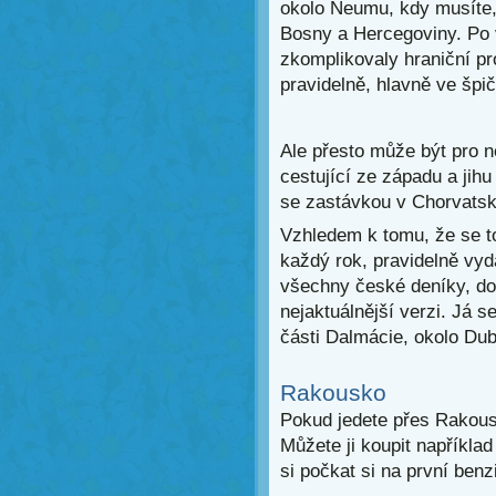
okolo Neumu, kdy musíte,
Bosny a Hercegoviny. Po 
zkomplikovaly hraniční p
pravidelně, hlavně ve špič
Ale přesto může být pro n
cestující ze západu a jihu 
se zastávkou v Chorvatsk
Vzhledem k tomu, že se tou
každý rok, pravidelně vydá
všechny české deníky, dop
nejaktuálnější verzi. Já 
části Dalmácie, okolo Du
Rakousko
Pokud jedete přes Rakousk
Můžete ji koupit napříkl
si počkat si na první ben