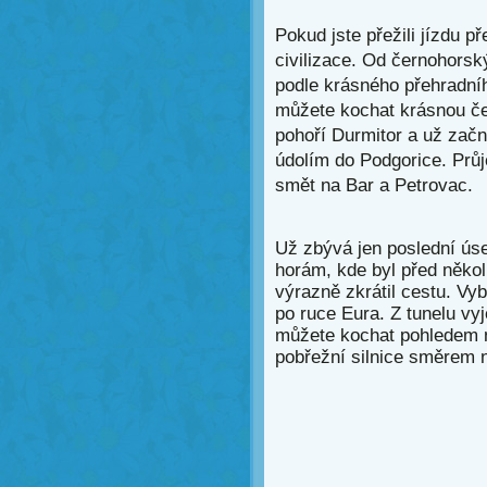
Pokud jste přežili jízdu p
civilizace. Od černohorsk
podle krásného přehradníh
můžete kochat krásnou če
pohoří Durmitor a už začn
údolím do Podgorice. Průj
smět na Bar a Petrovac.
Už zbývá jen poslední ús
horám, kde byl před několi
výrazně zkrátil cestu. Vy
po ruce Eura. Z tunelu vy
můžete kochat pohledem n
pobřežní silnice směrem n