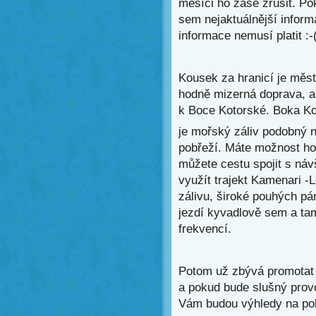
měsíci ho zase zrušit. P
sem nejaktuálnější informa
informace nemusí platit :-
Kousek za hranicí je měst
hodně mizerná doprava, al
k Boce Kotorské. Boka K
je mořský záliv podobný 
pobřeží. Máte možnost ho
můžete cestu spojit s ná
využít trajekt Kamenari -
zálivu, široké pouhých pár
jezdí kyvadlově sem a ta
frekvencí.
Potom už zbývá promotat s
a pokud bude slušný prov
Vám budou výhledy na pob