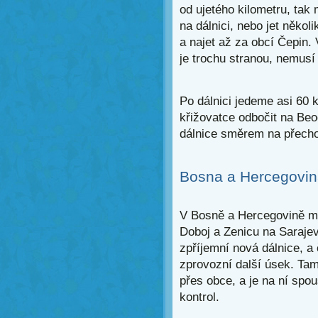
od ujetého kilometru, tak 
na dálnici, nebo jet několi
a najet až za obcí Čepin.
je trochu stranou, nemusí 
Po dálnici jedeme asi 60 k
křižovatce odbočit na Beo
dálnice směrem na přech
Bosna a Hercegovi
V Bosně a Hercegovině mí
Doboj a Zenicu na Sarajev
zpříjemní nová dálnice, a 
zprovozní další úsek. Tam
přes obce, a je na ní spo
kontrol.