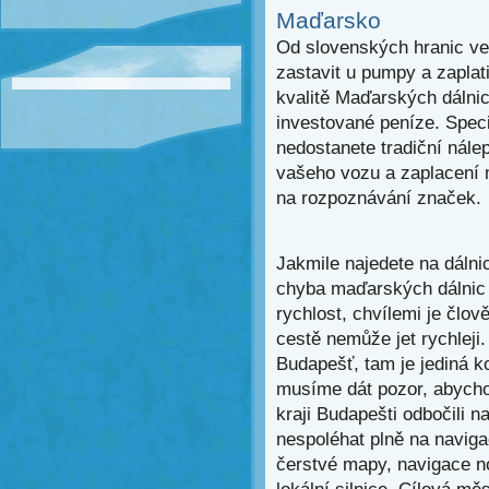
Maďarsko
Od slovenských hranic ved
zastavit u pumpy a zaplat
kvalitě Maďarských dálnic 
investované peníze. Spec
nedostanete tradiční nále
vašeho vozu a zaplacení 
na rozpoznávání značek.
Jakmile najedete na dálnic
chyba maďarských dálnic 
rychlost, chvílemi je člov
cestě nemůže jet rychlej
Budapešť, tam je jediná k
musíme dát pozor, abycho
kraji Budapešti odbočili na
nespoléhat plně na naviga
čerstvé mapy, navigace n