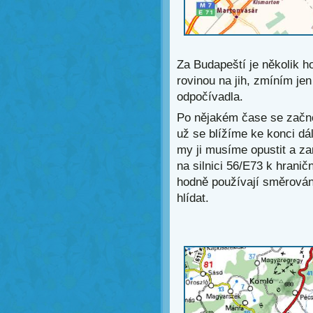
Za Budapeští je několik h
rovinou na jih, zmíním j
odpočívadla.
Po nějakém čase se začno
už se blížíme ke konci dál
my ji musíme opustit a za
na silnici 56/E73 k hran
hodně používají směrování 
hlídat.